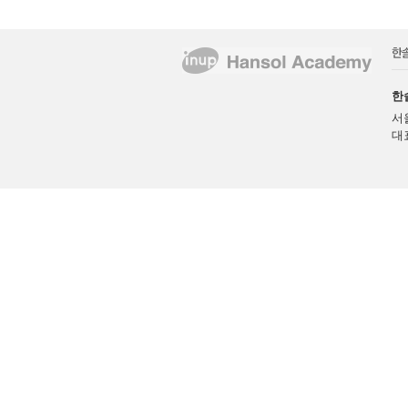
한
서
대표