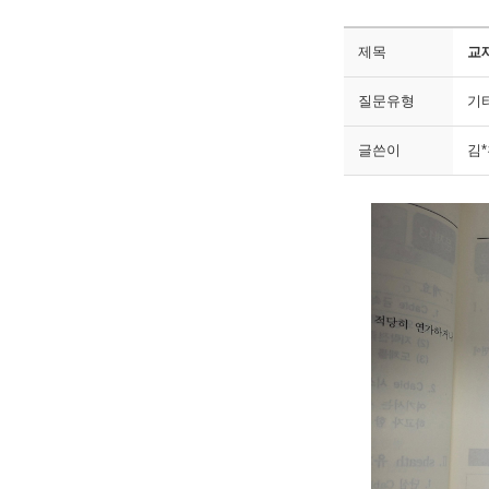
제목
교
질문유형
기
글쓴이
김