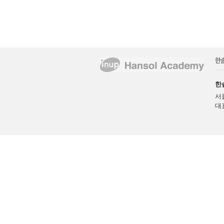
한
서
대표