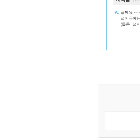
글쎄요~~
접지극에는
(물론 접지