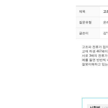
제목
고조
질문유형
온
글쓴이
김
고조파 전류가 접지
교재 하권 467페
서로 3배의 전류가
예를 들면 반반씩 
잘못이해하고 있는 
서학범
｜(20